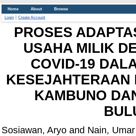
Home
About
Browse
Login
Create Account
PROSES ADAPTA
USAHA MILIK D
COVID-19 DAL
KESEJAHTERAAN 
KAMBUNO DAN
BUL
Sosiawan, Aryo
and
Nain, Umar