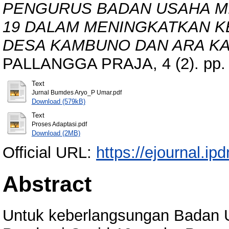
PENGURUS BADAN USAHA MIL
19 DALAM MENINGKATKAN K
DESA KAMBUNO DAN ARA K
PALLANGGA PRAJA, 4 (2). pp. 
Text
Jurnal Bumdes Aryo_P Umar.pdf
Download (579kB)
Text
Proses Adaptasi.pdf
Download (2MB)
Official URL:
https://ejournal.ipd
Abstract
Untuk keberlangsungan Badan 