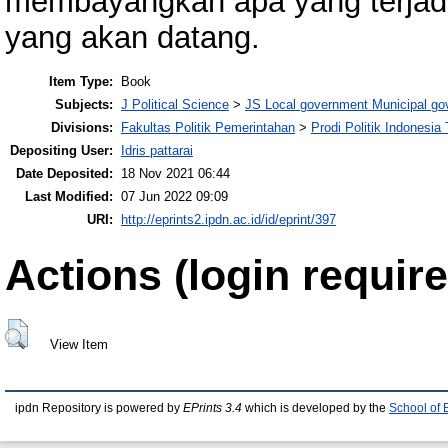
membayangkan apa yang terjadi
yang akan datang.
Item Type:
Book
Subjects:
J Political Science
>
JS Local government Municipal g
Divisions:
Fakultas Politik Pemerintahan
>
Prodi Politik Indonesia
Depositing User:
Idris pattarai
Date Deposited:
18 Nov 2021 06:44
Last Modified:
07 Jun 2022 09:09
URI:
http://eprints2.ipdn.ac.id/id/eprint/397
Actions (login require
View Item
ipdn Repository is powered by
EPrints 3.4
which is developed by the
School of 