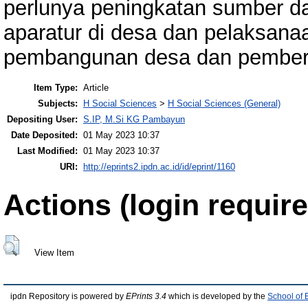
perlunya peningkatan sumber d
aparatur di desa dan pelaksana
pembangunan desa dan pember
Item Type:
Article
Subjects:
H Social Sciences
>
H Social Sciences (General)
Depositing User:
S.IP, M.Si KG Pambayun
Date Deposited:
01 May 2023 10:37
Last Modified:
01 May 2023 10:37
URI:
http://eprints2.ipdn.ac.id/id/eprint/1160
Actions (login require
View Item
ipdn Repository is powered by
EPrints 3.4
which is developed by the
School of 