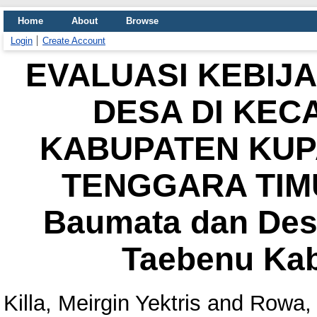
Home
About
Browse
Login
Create Account
EVALUASI KEBIJ
DESA DI KEC
KABUPATEN KUP
TENGGARA TIMU
Baumata dan De
Taebenu Ka
Killa, Meirgin Yektris
and
Rowa,